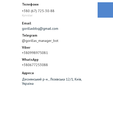
+380 (67) 725-30-88
Kyivstar
gorillasbbq@gmail.com
@gorillas_manager_bot
+380998975081
+380677253088
Деснянський р-н., Лісківська 12/1, Київ,
Україна