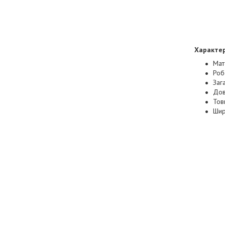
Характе
Мат
Роб
Заг
Дов
Тов
Шир