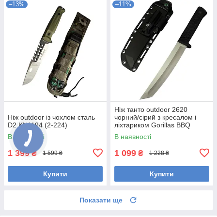
–13%
–11%
Ніж танто outdoor 2620
Ніж outdoor із чохлом сталь
чорний/сірий з кресалом і
D2 KN1194 (2-224)
ліхтариком Gorillas BBQ
KN1080
В наявності
В наявності
1 399
1 099
₴
₴
1 599 ₴
1 228 ₴
Купити
Купити
Показати ще