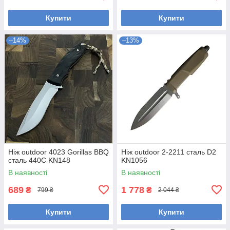
Купити
Купити
–14%
–13%
Ніж outdoor 4023 Gorillas BBQ
Ніж outdoor 2-2211 сталь D2
сталь 440С KN148
KN1056
В наявності
В наявності
689
1 778
₴
₴
799 ₴
2 044 ₴
Купити
Купити