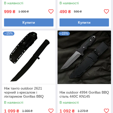
В наявності
В наявності
999
490
₴
₴
1 300 ₴
590 ₴
Купити
Купити
–15%
–15%
Ніж танто outdoor 2621
чорний з кресалом і
Ніж outdoor 4994 Gorillas BBQ
ліхтариком Gorillas BBQ
сталь 440С KN145
KN1079
В наявності
В наявності
1 099
1 092
₴
₴
1 300 ₴
1 279 ₴