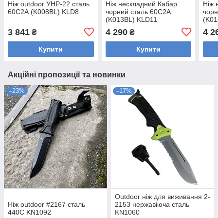
Ніж outdoor УНР-22 сталь
Ніж нескладний Кабар
Ніж 
60С2А (K008BL) KLD8
чорний сталь 60С2А
чорн
(K013BL) KLD11
(K01
3 841
4 290
4 2
₴
₴
Купити
Купити
Акційні пропозиції та новинки
–23%
–17%
Outdoor ніж для виживання 2-
Ніж outdoor #2167 сталь
2153 нержавіюча сталь
440С KN1092
KN1060