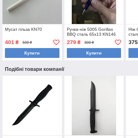
Мусат гільза KN70
Ручка-ніж 5005 Gorillas
Ніж 
BBQ сталь 65х13 KN146
стал
401
279
375
₴
₴
500 ₴
300 ₴
Купити
Купити
Подібні товари компанії