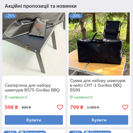
Акційні пропозиції та новинки
–25%
–20%
Сумка для набору шампурів
Скатертина для набору
в кейсі СНТ-1 Gorillas BBQ
шампурів BS75 Gorillas BBQ
BS99
В наявності
В наявності
598
799
₴
₴
800 ₴
1 000 ₴
Купити
Купити
–16%
Подарунок
–15%
Подарунок