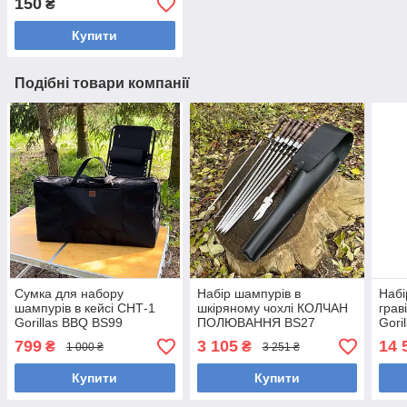
150
₴
Купити
Подібні товари компанії
Сумка для набору
Набір шампурів в
Набі
шампурів в кейсі СНТ-1
шкіряному чохлі КОЛЧАН
грав
Gorillas BBQ BS99
ПОЛЮВАННЯ BS27
Gori
Gorillas BBQ
799
3 105
14 
₴
₴
1 000 ₴
3 251 ₴
Купити
Купити