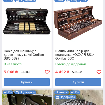
Набір для шашлику в
Шашличний набір для
дерев'яному кейсі Gorillas
подарунка КОСУЛЯ BS14
BBQ BS97
Gorillas BBQ
В наявності
Готово до відправки
5 046
4 422
₴
₴
6 030 ₴
5 218 ₴
Купити
Купити
–11%
Подарунок
Новинка
–11%
Подарунок