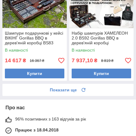
Шампури подарункові у кейсі
Набір шампурів ХАМЕЛЕОН
ВІКІНГ Gorillas BBQ в
2.0 BS92 Gorillas BBQ в
дерев'яній коробці BS83
дерев'яній коробці
В наявності
В наявності
14 617
7 937,10
₴
₴
16 367 ₴
8 819 ₴
Купити
Купити
Показати ще
Про нас
96% позитивних з 163 відгуків за рік
Працює з 18.04.2018