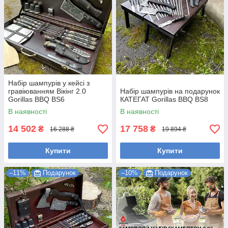
Набір шампурів у кейсі з
гравіюванням Вікінг 2.0
Набір шампурів на подарунок
Gorillas BBQ BS6
КАТЕГАТ Gorillas BBQ BS8
В наявності
В наявності
14 502
17 758
₴
₴
16 288 ₴
19 894 ₴
Купити
Купити
–11%
Подарунок
–10%
Подарунок