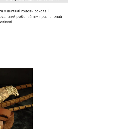
 у вигляді голови сокола і
версальний робочий ніж призначений
овікові.