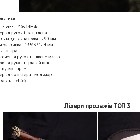
истики:
ка сталі - 50х14МФ
еріал рукояті - кап клена
альна довжина ножа - 290 мм
міри клинка - 135*32*2,4 мм
ви - шкіра
сочення рукояті - тикове масло
риття рукояті - рідкий віск
спусків - прямі
еріал больстера - мельхіор
рдість - 54-56
Лідери продажів ТОП 3