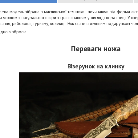
ена модель зібрана в мисливської тематики - починаючи від форми лиття
и чохлом з натуральної шкіри з гравіюванням у вигляді пера птиці. Уні
ання, риболовлі, туризму, колекції. Ніж стане відмінним подарунком чол
одною зброєю.
Переваги ножа
Візерунок на клинку