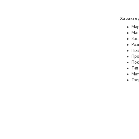
Характер
Мар
Мат
Заг
Роз
Піх
Про
Пок
Тип 
Мат
Тве