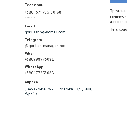
Представл
+380 (67) 725-30-88
закінчуюч
Kyivstar
для полюв
Не є хол
gorillasbbq@gmail.com
@gorillas_manager_bot
+380998975081
+380677253088
Деснянський р-н., Лісківська 12/1, Київ,
Україна