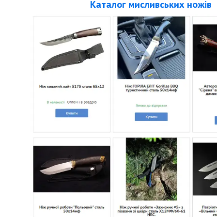
Каталог
мисливських
ножів