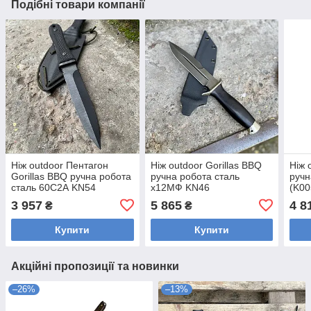
Подібні товари компанії
Ніж outdoor Пентагон
Ніж outdoor Gorillas BBQ
Ніж 
Gorillas BBQ ручна робота
ручна робота сталь
ручн
сталь 60С2А KN54
х12МФ KN46
(K00
3 957
5 865
4 8
₴
₴
Купити
Купити
Акційні пропозиції та новинки
–26%
–13%