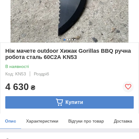
Ніж мачете outdoor Хижак Gorillas BBQ ручна
робота сталь 60С2А KN53
В наявності
Код: KN53
Роздріб
4 630
₴
Купити
Опис
Характеристики
Відгуки про товар
Доставка