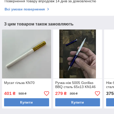
Повернення товару впродовж 14 днів за домовленістю
Всі умови повернення
З цим товаром також замовляють
Мусат гільза KN70
Ручка-ніж 5005 Gorillas
Ніж 
BBQ сталь 65х13 KN146
стал
401
279
375
₴
₴
500 ₴
300 ₴
Купити
Купити