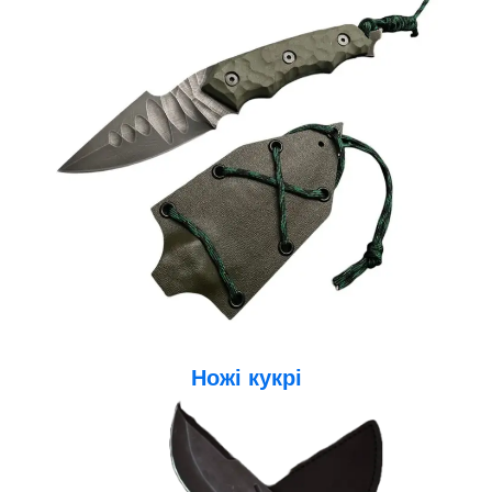
Ножі кукр
і