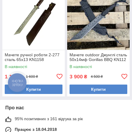
Мачете ручної роботи 2-277
Мачете outdoor Джунглі сталь
сталь 65х13 KN1158
50х14мф Gorillas BBQ KN112
В наявності
В наявності
1 190
3 900
₴
₴
1 600 ₴
4 500 ₴
Купити
Купити
Про нас
95% позитивних з 161 відгука за рік
Працює з 18.04.2018