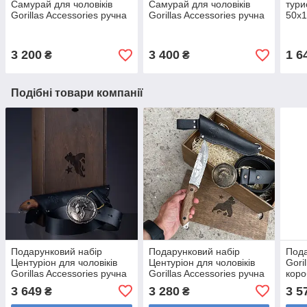
Самурай для чоловіків
Самурай для чоловіків
тури
Gorillas Accessories ручна
Gorillas Accessories ручна
50х
робота
робота Нейзильбер
3 200
3 400
1 6
₴
₴
Подібні товари компанії
Подарунковий набір
Подарунковий набір
Пода
Центуріон для чоловіків
Центуріон для чоловіків
Gori
Gorillas Accessories ручна
Gorillas Accessories ручна
коро
робота Нейзильбер bb94
робота bb86
3 649
3 280
3 5
₴
₴