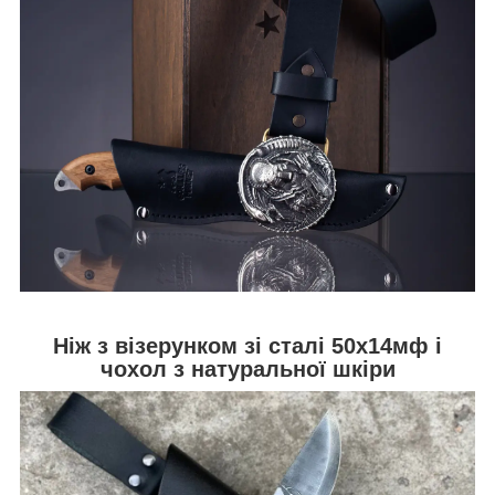
Ніж з візерунком зі сталі 50х14мф і
чохол з натуральної шкіри