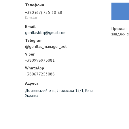
+380 (67) 725-30-88
Kyivstar
Пряжки з 
gorillasbbq@gmail.com
завдяки с
@gorillas_manager_bot
+380998975081
+380677253088
Деснянський р-н., Лісківська 12/1, Київ,
Україна