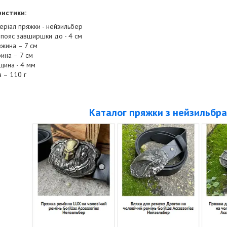
истики:
еріал пряжки - нейзильбер
 пояс завширшки до - 4 см
жина – 7 см
ина – 7 см
щина - 4 мм
а – 110 г
Каталог пряжки з нейзильбра