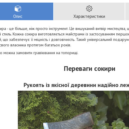
Опис
Характеристики
ира - це більше, ніж просто інструмент. Це вишуканий витвір мистецтва, щ
й стиль. Кожна сокира виготовляється майстрами із застосуванням першок
й, що забезпечує її міцність і довговічність. Такий універсальний подарун
свого власника протягом багатьох років.
о можна замовити гравіювання на топорищі.
Переваги сокири
Рукоять із якісної деревини надійно леж