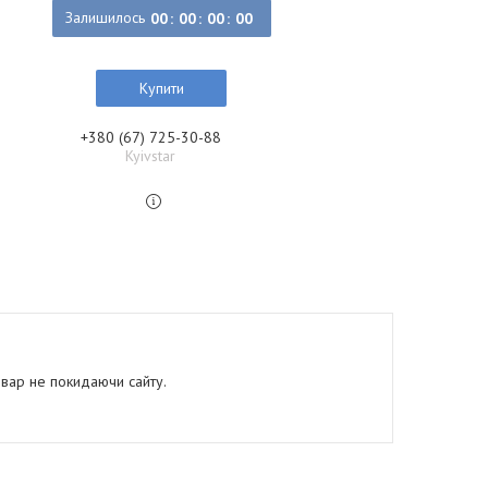
Залишилось
0
0
0
0
0
0
0
0
Купити
+380 (67) 725-30-88
Kyivstar
овар не покидаючи сайту.