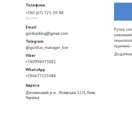
+380 (67) 725-30-88
Kyivstar
Ручна сок
gorillasbbq@gmail.com
унікальни
технологі
тішитиме 
@gorillas_manager_bot
Додатков
+380998975081
+380677253088
Деснянський р-н., Лісківська 12/1, Київ,
Україна